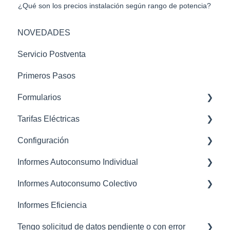
¿Qué son los precios instalación según rango de potencia?
NOVEDADES
Servicio Postventa
Primeros Pasos
Formularios
Tarifas Eléctricas
STC - Sube tu curva
Configuración
Datos Distribuidora - Curva Horaria
2.0TD
Informes Autoconsumo Individual
Curva Perfilada - Curvas tipo v2
3.0TD, 6.1TD, 6.2TD, 6.3TD, 6.4TD
General
Informes Autoconsumo Colectivo
OCR Lector de factura - Formulario curvas tipo
Mano de Obra
Generación Presupuesto Autoconsumo
OCR
Informes Eficiencia
Subvenciones
FAQS Resultados y Cálculos de los Informes
Creación Comunidades / Proyectos
Landing consulta rápida
Tengo solicitud de datos pendiente o con error
Métodos de Pago
Errores Típicos al Generar Informe
Sección CUPS