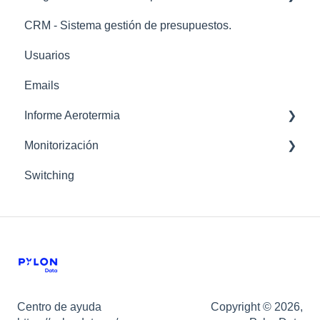
CRM - Sistema gestión de presupuestos.
Batería Virtual
Sección Histórico Informes
codigos error
Usuarios
Precios Compensación
Sección Configuración
Emails
Mantenimientos
Informe Aerotermia
Ficha tecnica
Monitorización
tarifas
Informe aerotermia
Switching
calculos
Configuración
Formularios
Usuarios
Centro de ayuda
Copyright © 2026,