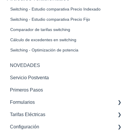
Switching - Estudio comparativa Precio Indexado
Switching - Estudio comparativa Precio Fijo
Comparador de tarifas switching
Cálculo de excedentes en switching
Switching - Optimización de potencia
NOVEDADES
Servicio Postventa
Primeros Pasos
Formularios
Tarifas Eléctricas
STC - Sube tu curva
Configuración
Datos Distribuidora - Curva Horaria
2.0TD