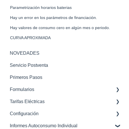
Parametrización horarios baterias
Hay un error en los parámetros de financiación.
Hay valores de consumo cero en algún mes o periodo.
CURVA APROXIMADA
NOVEDADES
Servicio Postventa
Primeros Pasos
Formularios
Tarifas Eléctricas
STC - Sube tu curva
Configuración
Datos Distribuidora - Curva Horaria
2.0TD
Informes Autoconsumo Individual
Curva Perfilada - Curvas tipo v2
3.0TD, 6.1TD, 6.2TD, 6.3TD, 6.4TD
General