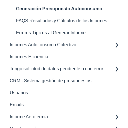
OCR Lector de factura - Formulario curvas tipo
Mano de Obra
Generación Presupuesto Autoconsumo
OCR
Subvenciones
FAQS Resultados y Cálculos de los Informes
Landing consulta rápida
Métodos de Pago
Errores Típicos al Generar Informe
Informes Autoconsumo Colectivo
Batería Virtual
Informes Eficiencia
Precios Compensación
Creación Comunidades / Proyectos
Tengo solicitud de datos pendiente o con error
Mantenimientos
Sección CUPS
CRM - Sistema gestión de presupuestos.
Ficha tecnica
Sección Histórico Informes
codigos error
Usuarios
tarifas
Sección Configuración
Emails
calculos
Informe Aerotermia