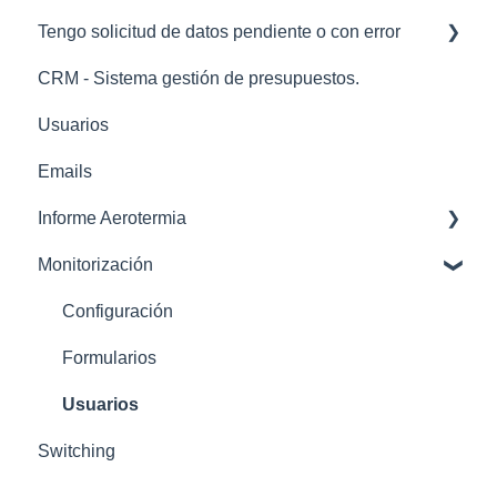
Landing consulta rápida
Tengo solicitud de datos pendiente o con error
Métodos de Pago
Errores Típicos al Generar Informe
Sección CUPS
CRM - Sistema gestión de presupuestos.
Batería Virtual
Sección Histórico Informes
codigos error
Usuarios
Precios Compensación
Sección Configuración
Emails
Mantenimientos
Informe Aerotermia
Ficha tecnica
Monitorización
tarifas
Informe aerotermia
calculos
Configuración
Formularios
Usuarios
Switching