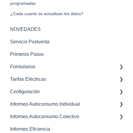
programadas
¿Cada cuanto se actualizan los datos?
NOVEDADES
Servicio Postventa
Primeros Pasos
Formularios
Tarifas Eléctricas
STC - Sube tu curva
Configuración
Datos Distribuidora - Curva Horaria
2.0TD
Informes Autoconsumo Individual
Curva Perfilada - Curvas tipo v2
3.0TD, 6.1TD, 6.2TD, 6.3TD, 6.4TD
General
Informes Autoconsumo Colectivo
OCR Lector de factura - Formulario curvas tipo
Mano de Obra
Generación Presupuesto Autoconsumo
OCR
Informes Eficiencia
Subvenciones
FAQS Resultados y Cálculos de los Informes
Creación Comunidades / Proyectos