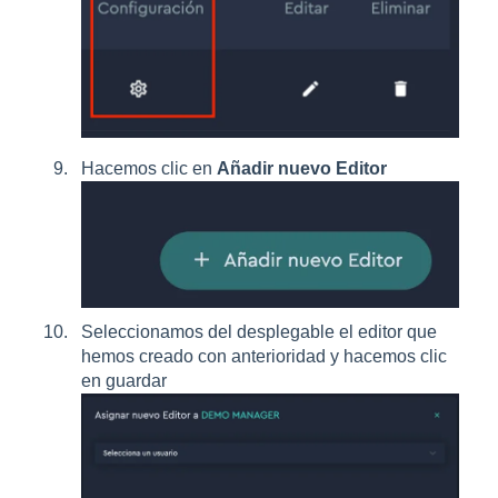
Hacemos clic en
Añadir nuevo Editor
Seleccionamos del desplegable el editor que
hemos creado con anterioridad y hacemos clic
en guardar