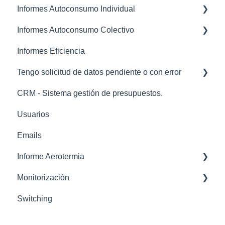
Informes Autoconsumo Individual
Informes Autoconsumo Colectivo
Generación Presupuesto Autoconsumo
Informes Eficiencia
FAQS Resultados y Cálculos de los Informes
Creación Comunidades / Proyectos
Tengo solicitud de datos pendiente o con error
Errores Típicos al Generar Informe
Sección CUPS
CRM - Sistema gestión de presupuestos.
Sección Histórico Informes
codigos error
Usuarios
Sección Configuración
Emails
Informe Aerotermia
Monitorización
Informe aerotermia
Switching
Configuración
Formularios