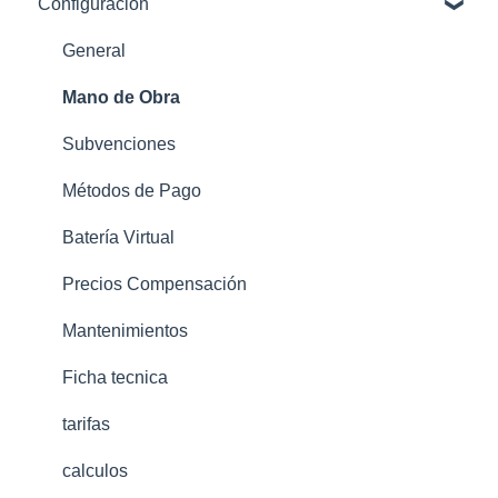
Configuración
Datos Distribuidora - Curva Horaria
2.0TD
Curva Perfilada - Curvas tipo v2
3.0TD, 6.1TD, 6.2TD, 6.3TD, 6.4TD
General
OCR Lector de factura - Formulario curvas tipo
Mano de Obra
OCR
Subvenciones
Landing consulta rápida
Métodos de Pago
Batería Virtual
Precios Compensación
Mantenimientos
Ficha tecnica
tarifas
calculos